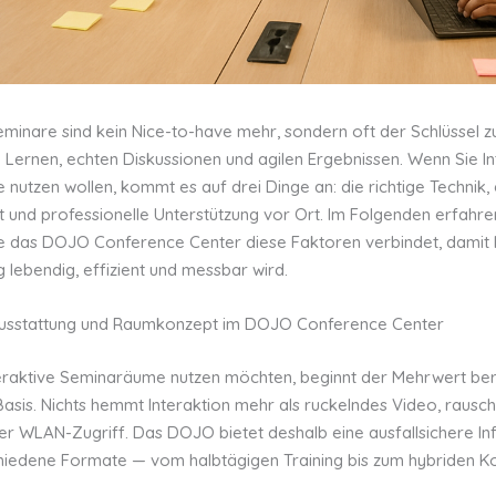
eminare sind kein Nice-to-have mehr, sondern oft der Schlüssel z
 Lernen, echten Diskussionen und agilen Ergebnissen. Wenn Sie In
utzen wollen, kommt es auf drei Dinge an: die richtige Technik, e
und professionelle Unterstützung vor Ort. Im Folgenden erfahre
ie das DOJO Conference Center diese Faktoren verbindet, damit 
 lebendig, effizient und messbar wird.
Ausstattung und Raumkonzept im DOJO Conference Center
eraktive Seminaräume nutzen möchten, beginnt der Mehrwert bere
asis. Nichts hemmt Interaktion mehr als ruckelndes Video, rausch
er WLAN-Zugriff. Das DOJO bietet deshalb eine ausfallsichere Inf
chiedene Formate — vom halbtägigen Training bis zum hybriden 