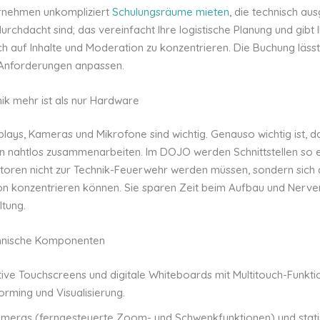
rnehmen unkompliziert
Schulungsräume mieten
, die technisch au
rchdacht sind; das vereinfacht Ihre logistische Planung und gibt 
ch auf Inhalte und Moderation zu konzentrieren. Die Buchung lässt 
n Anforderungen anpassen.
k mehr ist als nur Hardware
lays, Kameras und Mikrofone sind wichtig. Genauso wichtig ist, d
nahtlos zusammenarbeiten. Im DOJO werden Schnittstellen so ei
oren nicht zur Technik-Feuerwehr werden müssen, sondern sich a
ion konzentrieren können. Sie sparen Zeit beim Aufbau und Nerv
ltung.
chnische Komponenten
tive Touchscreens und digitale Whiteboards mit Multitouch-Funktio
orming und Visualisierung.
meras (ferngesteuerte Zoom- und Schwenkfunktionen) und statis