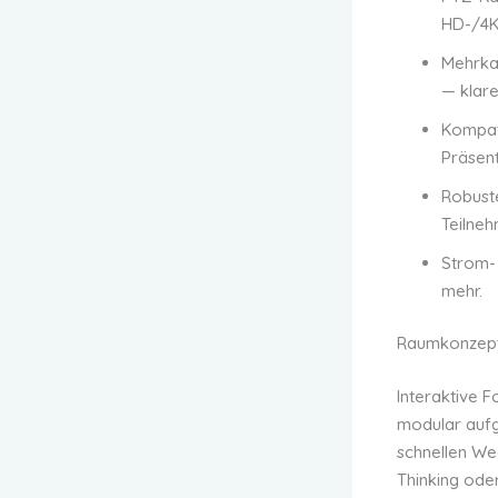
HD-/4K-
Mehrka
— klare
Kompat
Präsent
Robust
Teilneh
Strom- 
mehr.
Raumkonzept:
Interaktive 
modular aufg
schnellen We
Thinking ode