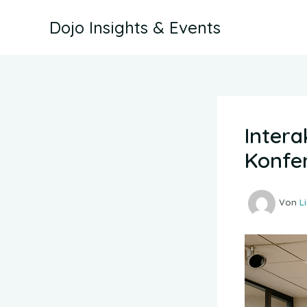
Zum
Dojo Insights & Events
Inhalt
springen
Inter
Konfe
Von
L