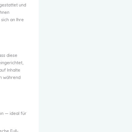
sgestattet und
Ihnen
sich an Ihre
ass diese
ngerichtet,
uf Inhalte
en während
n — ideal für
che Full-