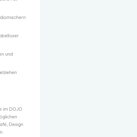
diomischern
abelloser
en und
elziehen
me im DOJO
öglichen
afé, Design
n.