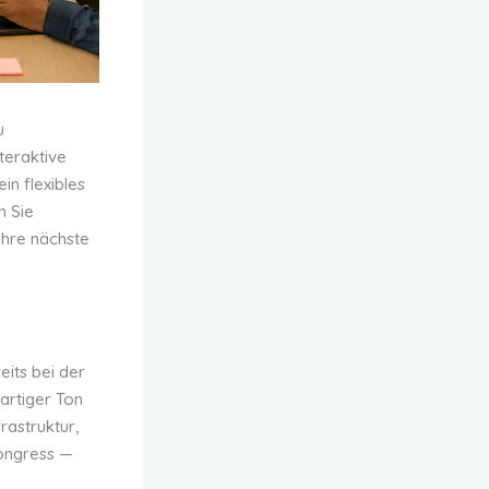
u
teraktive
in flexibles
n Sie
Ihre nächste
its bei der
artiger Ton
rastruktur,
Kongress —