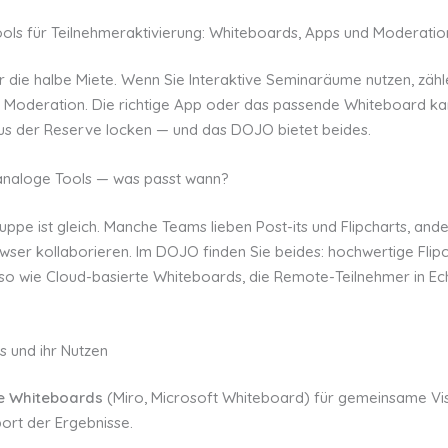
Tools für Teilnehmeraktivierung: Whiteboards, Apps und Moderat
ur die halbe Miete. Wenn Sie Interaktive Seminaräume nutzen, zähl
e Moderation. Die richtige App oder das passende Whiteboard k
us der Reserve locken — und das DOJO bietet beides.
 analoge Tools — was passt wann?
uppe ist gleich. Manche Teams lieben Post-its und Flipcharts, and
owser kollaborieren. Im DOJO finden Sie beides: hochwertige Flip
o wie Cloud-basierte Whiteboards, die Remote-Teilnehmer in Ech
s und ihr Nutzen
le Whiteboards
(Miro, Microsoft Whiteboard) für gemeinsame Vis
ort der Ergebnisse.