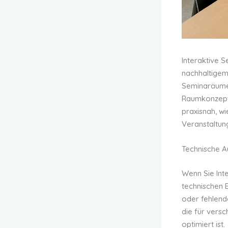
Interaktive S
nachhaltigem
Seminaräume n
Raumkonzept 
praxisnah, w
Veranstaltung
Technische 
Wenn Sie Int
technischen B
oder fehlend
die für vers
optimiert ist.