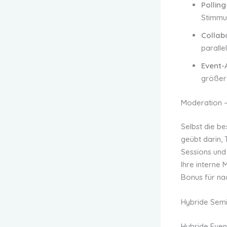
Pollin
Stimmu
Collab
paralle
Event-
größer
Moderation —
Selbst die b
geübt darin, 
Sessions und 
Ihre interne 
Bonus für na
Hybride Semin
Hybride Event