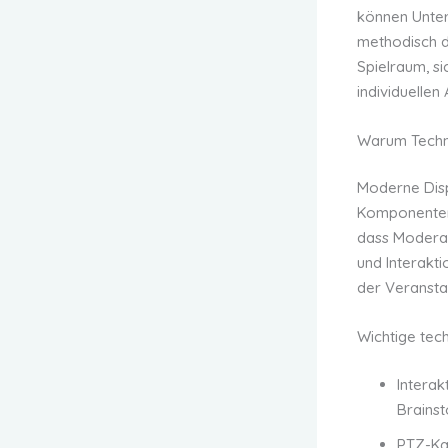
können Unte
methodisch du
Spielraum, si
individuelle
Warum Techni
Moderne Disp
Komponenten 
dass Moderat
und Interakt
der Veransta
Wichtige te
Interak
Brainst
PTZ-Ka