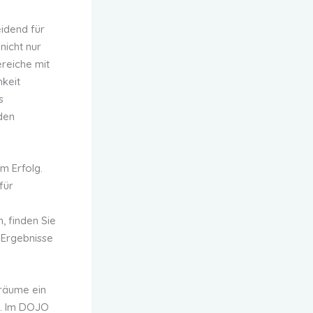
idend für
nicht nur
ereiche mit
keit
s
den
m Erfolg.
für
, finden Sie
 Ergebnisse
rräume ein
n. Im DOJO