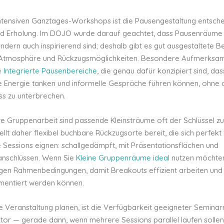
ntensiven Ganztages-Workshops ist die Pausengestaltung entsche
und Erholung. Im DOJO wurde darauf geachtet, dass Pausenräume 
ondern auch inspirierend sind; deshalb gibt es gut ausgestaltete B
 Atmosphäre und Rückzugsmöglichkeiten. Besondere Aufmerksam
e
Integrierte Pausenbereiche
, die genau dafür konzipiert sind, das
 Energie tanken und informelle Gespräche führen können, ohne 
s zu unterbrechen.
ve Gruppenarbeit sind passende Kleinsträume oft der Schlüssel zu
lt daher flexibel buchbare Rückzugsorte bereit, die sich perfekt 
e Sessions eignen: schallgedämpft, mit Präsentationsflächen und
anschlüssen. Wenn Sie
Kleine Gruppenräume ideal
nutzen möchten
htigen Rahmenbedingungen, damit Breakouts effizient arbeiten und
mentiert werden können.
e Veranstaltung planen, ist die Verfügbarkeit geeigneter Semina
aktor — gerade dann, wenn mehrere Sessions parallel laufen solle