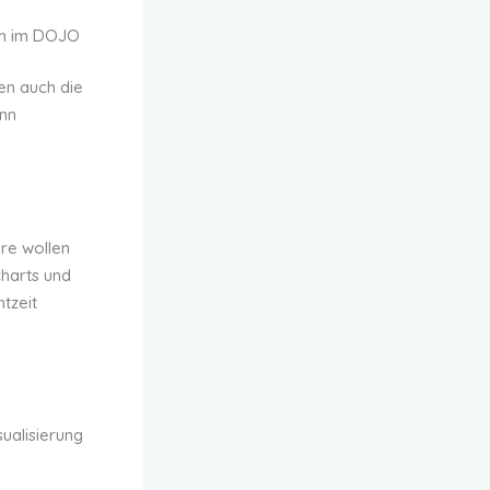
ion im DOJO
en auch die
ann
ere wollen
charts und
tzeit
ualisierung