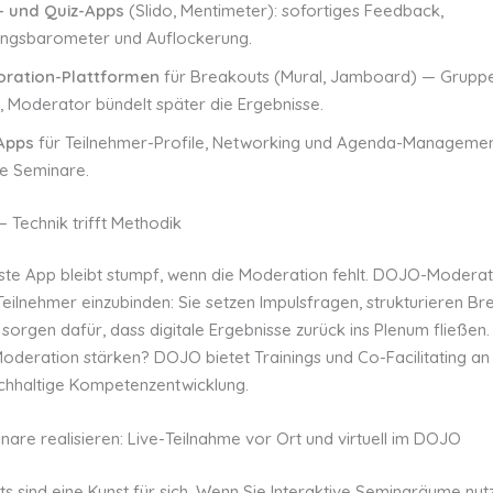
g- und Quiz-Apps
(Slido, Mentimeter): sofortiges Feedback,
ngsbarometer und Auflockerung.
oration-Plattformen
für Breakouts (Mural, Jamboard) — Gruppe
l, Moderator bündelt später die Ergebnisse.
Apps
für Teilnehmer-Profile, Networking und Agenda-Management
e Seminare.
 Technik trifft Methodik
este App bleibt stumpf, wenn die Moderation fehlt. DOJO-Moderat
Teilnehmer einzubinden: Sie setzen Impulsfragen, strukturieren Br
sorgen dafür, dass digitale Ergebnisse zurück ins Plenum fließen
Moderation stärken? DOJO bietet Trainings und Co-Facilitating an
chhaltige Kompetenzentwicklung.
are realisieren: Live-Teilnahme vor Ort und virtuell im DOJO
s sind eine Kunst für sich. Wenn Sie Interaktive Seminaräume nut