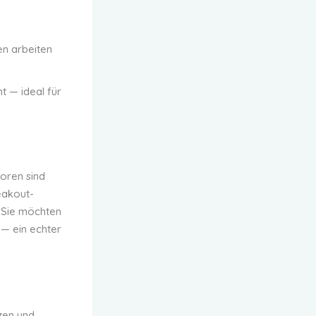
n arbeiten
 — ideal für
oren sind
eakout-
. Sie möchten
 — ein echter
zen und