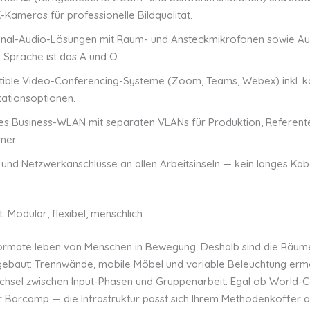
Kameras für professionelle Bildqualität.
nal-Audio-Lösungen mit Raum- und Ansteckmikrofonen sowie Au
 Sprache ist das A und O.
ible Video-Conferencing-Systeme (Zoom, Teams, Webex) inkl. k
ationsoptionen.
es Business-WLAN mit separaten VLANs für Produktion, Referent
mer.
und Netzwerkanschlüsse an allen Arbeitsinseln — kein langes Kab
 Modular, flexibel, menschlich
Formate leben von Menschen in Bewegung. Deshalb sind die Räu
ebaut: Trennwände, mobile Möbel und variable Beleuchtung erm
chsel zwischen Input-Phasen und Gruppenarbeit. Egal ob World-C
r Barcamp — die Infrastruktur passt sich Ihrem Methodenkoffer a