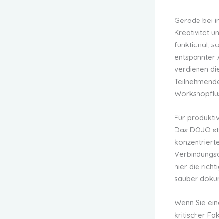
Gerade bei i
Kreativität 
funktional, s
entspannter
verdienen di
Teilnehmende
Workshopflus
Für produkti
Das DOJO stel
konzentriert
Verbindungs
hier die ric
sauber doku
Wenn Sie ein
kritischer F