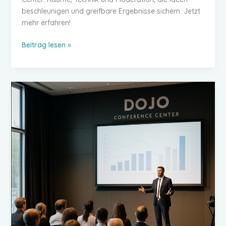
beschleunigen und greifbare Ergebnisse sichern. Jetzt
mehr erfahren!
Moderierte
Beitrag lesen »
Workshopflächen
im
DOJO
Konferenzzentrum