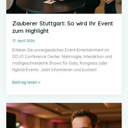
Zauberer Stuttgart: So wird Ihr Event
zum Highlight
17. April 2026
Erleben Sie unvergessliches Event-Entertainment im
DOJO Conference Center: Nahmagie, Interaktion und
maßgeschneiderte Shows für Gala, Kongress oder
Hybrid-Events. Jetzt informieren und buchen!
Zauberer
Beitrag lesen »
Stuttgart:
So
wird
Ihr
Event
zum