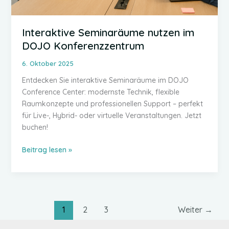
Interaktive Seminaräume nutzen im
DOJO Konferenzzentrum
6. Oktober 2025
Entdecken Sie interaktive Seminaräume im DOJO
Conference Center: modernste Technik, flexible
Raumkonzepte und professionellen Support – perfekt
für Live-, Hybrid- oder virtuelle Veranstaltungen. Jetzt
buchen!
Interaktive
Beitrag lesen »
Seminaräume
nutzen
im
DOJO
Konferenzzentrum
1
2
3
Weiter
→