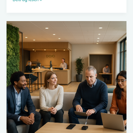
in
Bochum:
Musik,
Technik
und
Party-
Tipps